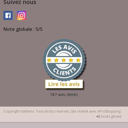
Suivez nous
Note globale : 5/5
187 avis clients
Copyright Isathena. Tous droits réservés. Site réalisé avec
eProShopping
Accès gérant