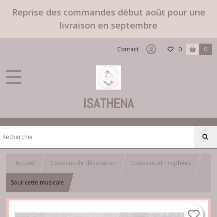
Reprise des commandes début août pour une
livraison en septembre
Contact
0
0
ISATHENA
Accueil
Coussins de décoration
Coussins et Trophées
Souricette musicale