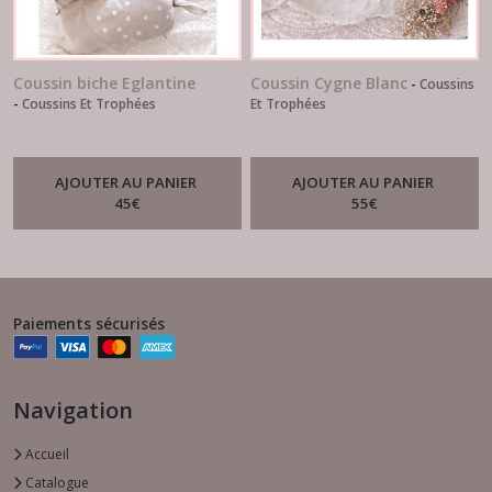
Coussin biche Eglantine
Coussin Cygne Blanc
-
Coussins
-
Coussins Et Trophées
Et Trophées
AJOUTER AU PANIER
AJOUTER AU PANIER
45
€
55
€
Paiements sécurisés
Navigation
Accueil
Catalogue