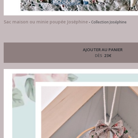
Sac maison ou minie poupée Joséphine
-
Collection Joséphine
AJOUTER AU PANIER
DÈS
23
€