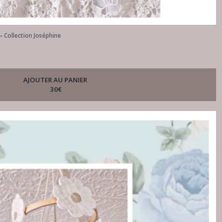
-
Collection Joséphine
AJOUTER AU PANIER
30
€