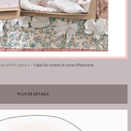
au petit pois »
-
Tapis De Contes Et Livres D’histoires
PLUS DE DÉTAILS