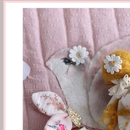
Collection
Joséphine
(17)
Poupées
biches
(1)
Afficher
les
résultats