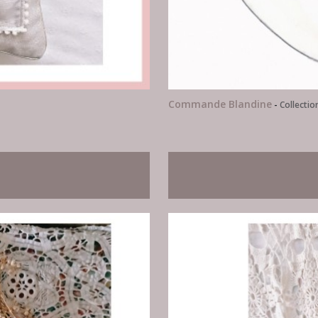
Commande Blandine
-
Collectio