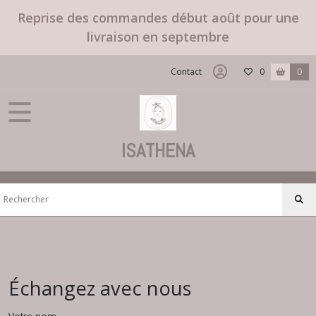
Reprise des commandes début août pour une
livraison en septembre
Contact
0
0
ISATHENA
Échangez avec nous