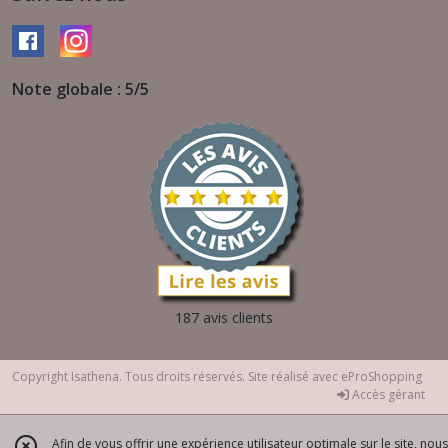
Note globale : 5/5
187 avis clients
Copyright Isathena. Tous droits réservés. Site réalisé avec
eProShopping
Accès gérant
Afin de vous offrir une expérience utilisateur optimale sur le site, nous