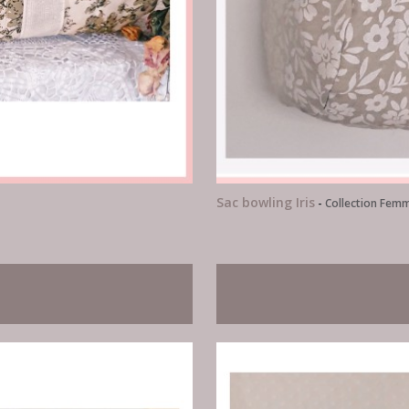
Sac bowling Iris
-
Collection Fem