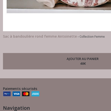
Sac à bandoulière rond femme Antoinette
-
Collection Femme
AJOUTER AU PANIER
48
€
Paiements sécurisés
Navigation