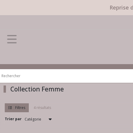
Fermer
Reprise 
FILTRES
Tous
les
produits
Collection
Femme
Afficher
les
Collection Femme
résultats
Filtres
4 résultats
Trier par