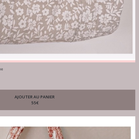
me
AJOUTER AU PANIER
55
€