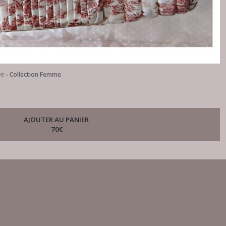
te
-
Collection Femme
AJOUTER AU PANIER
70
€