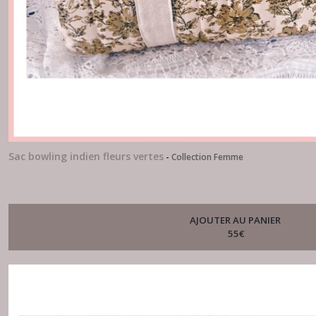
Sac bowling indien fleurs vertes
-
Collection Femme
AJOUTER AU PANIER
55
€