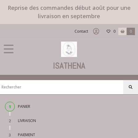
Reprise des commandes début août pour une
livraison en septembre
Contact
0
0
ISATHENA
1
PANIER
2
LIVRAISON
3
PAIEMENT