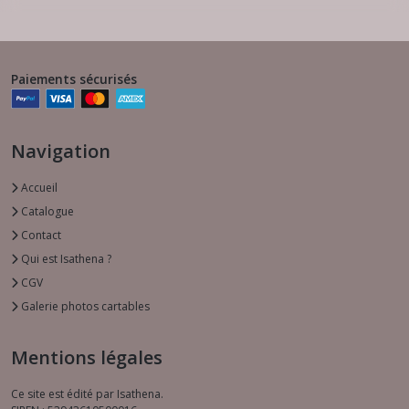
Paiements sécurisés
Navigation
Accueil
Catalogue
Contact
Qui est Isathena ?
CGV
Galerie photos cartables
Mentions légales
Ce site est édité par Isathena.