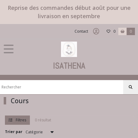
Fermer
Reprise des commandes début août pour une
livraison en septembre
FILTRES
Contact
0
0
Tous
les
produits
ISATHENA
Afficher
les
résultats
Cours
Filtres
0 résultat
Trier par