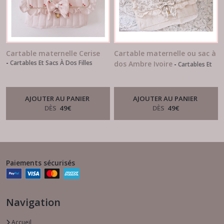
Cartable maternelle Cerise
Cartable maternelle ou sac à
-
Cartables Et Sacs À Dos Filles
dos Ambre Ivoire
-
Cartables Et
Sacs À Dos Filles
AJOUTER AU PANIER
AJOUTER AU PANIER
DÈS
49
€
DÈS
49
€
Paiements sécurisés
Navigation
Accueil