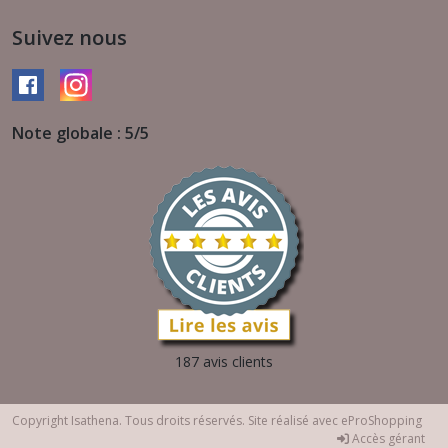
Suivez nous
Note globale : 5/5
187 avis clients
Copyright Isathena. Tous droits réservés. Site réalisé avec
eProShopping
Accès gérant